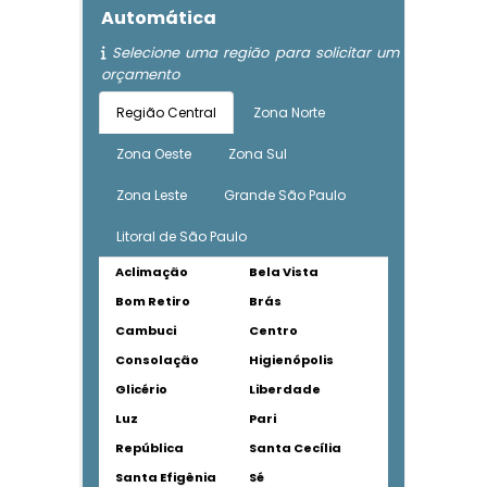
Automática
Selecione uma região para solicitar um
orçamento
Região Central
Zona Norte
Zona Oeste
Zona Sul
Zona Leste
Grande São Paulo
Litoral de São Paulo
Aclimação
Bela Vista
Bom Retiro
Brás
Cambuci
Centro
Consolação
Higienópolis
Glicério
Liberdade
Luz
Pari
República
Santa Cecília
Santa Efigênia
Sé