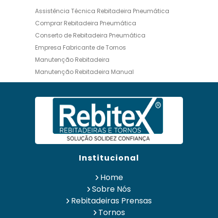
Assistência Técnica Rebitadeira Pneumática
Comprar Rebitadeira Pneumática
Conserto de Rebitadeira Pneumática
Empresa Fabricante de Tornos
Manutenção Rebitadeira
Manutenção Rebitadeira Manual
Manutenção Rebitadeira Pneumática
Manutenção Torno
Maquina Rebitadeira Pneumática
Preço de Rebitadeira Pneumática
Preço de Torno para Retificar Disco de Freio
Rebitadeira de Lona Pneumática
Institucional
Rebitadeira Hidráulica
Rebitadeira Hidráulica Comprar
Home
Rebitadeira Martelete Pneumática
Sobre Nós
Rebitadeira Mecânica
Rebitadeiras Prensas
Rebitadeira Mecânica Comprar
Tornos
Rebitadeira Pneumática