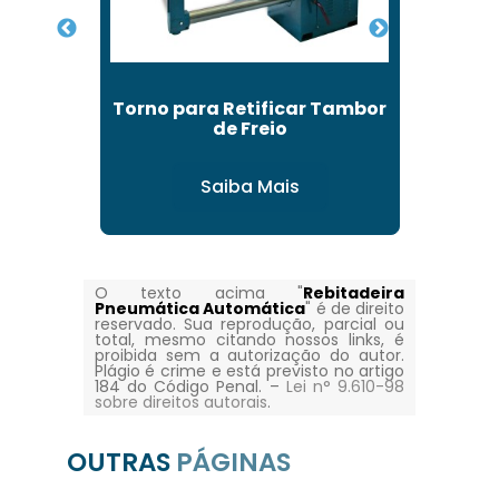
ete
Torno para Retificar Tambor
Torno
de Freio
Saiba Mais
O texto acima "
Rebitadeira
Pneumática Automática
" é de direito
reservado. Sua reprodução, parcial ou
total, mesmo citando nossos links, é
proibida sem a autorização do autor.
Plágio é crime e está previsto no artigo
184 do Código Penal. –
Lei n° 9.610-98
sobre direitos autorais
.
OUTRAS
PÁGINAS