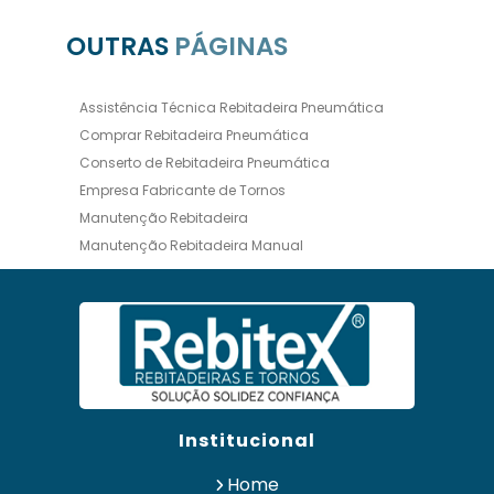
OUTRAS
PÁGINAS
Assistência Técnica Rebitadeira Pneumática
Comprar Rebitadeira Pneumática
Conserto de Rebitadeira Pneumática
Empresa Fabricante de Tornos
Manutenção Rebitadeira
Manutenção Rebitadeira Manual
Manutenção Rebitadeira Pneumática
Manutenção Torno
Maquina Rebitadeira Pneumática
Preço de Rebitadeira Pneumática
Preço de Torno para Retificar Disco de Freio
Rebitadeira de Lona Pneumática
Institucional
Rebitadeira Hidráulica
Rebitadeira Hidráulica Comprar
Home
Rebitadeira Martelete Pneumática