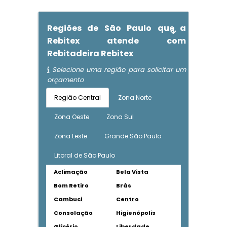
Regiões de São Paulo que a
Rebitex atende com
Rebitadeira Rebitex
Selecione uma região para solicitar um
orçamento
Região Central
Zona Norte
Zona Oeste
Zona Sul
Zona Leste
Grande São Paulo
Litoral de São Paulo
Aclimação
Bela Vista
Bom Retiro
Brás
Cambuci
Centro
Consolação
Higienópolis
Glicério
Liberdade