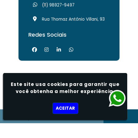
(11) 98927-9497
Rua Thomaz Antônio Villani, 93
Redes Sociais
OUTRAS
PÁGINAS
Este site usa cookies para garantir que
você obtenha a melhor experiência.
Assistência Técnica Rebitadeira Pneumática
Comprar Rebitadeira Pneumática
ACEITAR
Conserto de Rebitadeira Pneumática
Empresa Fabricante de Tornos
Manutenção Rebitadeira
Manutenção Rebitadeira Manual